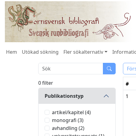
Hem
Utökad sökning
Fler sökalternativ
Informatio
För
0 filter
#
Publikationstyp
1
artikel/kapitel (4)
monografi (3)
avhandling (2)