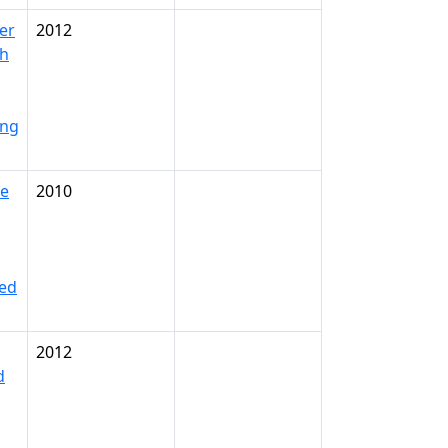
ler
2012
ch
ing
he
2010
ted
2012
d