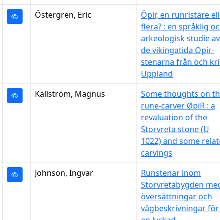
Östergren, Eric
Öpir, en runristare el
flera? : en språklig o
arkeologisk studie av
de vikingatida Öpir-
stenarna från och kr
Uppland
Källström, Magnus
Some thoughts on t
rune-carver ØpiR : a
revaluation of the
Storvreta stone (U
1022) and some rela
carvings
Johnson, Ingvar
Runstenar inom
Storvretabygden me
översättningar och
vägbeskrivningar för