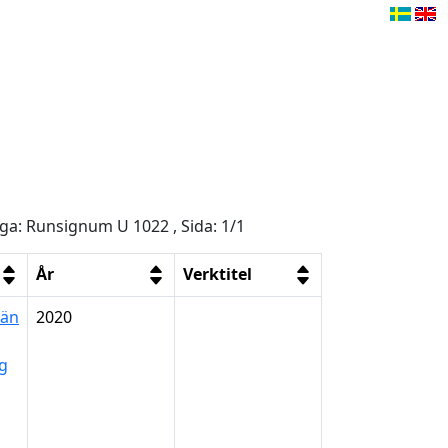
åga: Runsignum U 1022 , Sida: 1/1
År
Verktitel
län
2020
ng