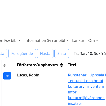
n Fsv bibl
Information Sv runbibl
Länkar
Om
Träffar: 10, Sökfr
sta
Föregående
Nästa
Sista
Författare/upphovsm
Titel
#
Lucas, Robin
Runstenar i Uppsala 
- ett unikt och hotat
kulturarv : inventeri
inför
kulturmiljövårdande
insatser