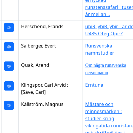
en lyckad
runstenssafari : tuse
år mellan ..
Herschend, Frands
ubiR, ybiR, ybir - är d
U485 Ofeg Öpir?
Salberger, Evert
Runsvenska
namnstudier
Quak, Arend
Om några runsvenska
personnamn
Klingspor, Carl Arvid ;
Erntuna
[Säve, Carl]
Källström, Magnus
Mästare och
minnesmärken :
studier kring
vikingatida runristar
och skriftmiljöer i