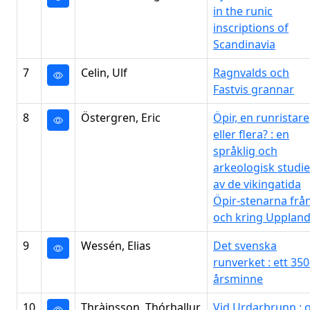
in the runic
inscriptions of
Scandinavia
7
Celin, Ulf
Ragnvalds och
Fastvis grannar
8
Östergren, Eric
Öpir, en runristare
eller flera? : en
språklig och
arkeologisk studie
av de vikingatida
Öpir-stenarna frå
och kring Upplan
9
Wessén, Elias
Det svenska
runverket : ett 350
årsminne
10
Thràinsson, Thórhallur
Vid Urdarbrunn :