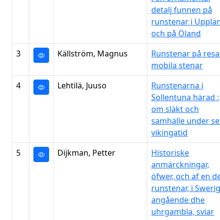
detalj funnen på
runstenar i Uppla
och på Öland
3
Källström, Magnus
Runstenar på resa 
mobila stenar
4
Lehtilä, Juuso
Runstenarna i
Sollentuna härad :
om släkt och
samhälle under s
vikingatid
5
Dijkman, Petter
Historiske
anmärckningar,
öfwer, och af en d
runstenar, i Swerig
angående dhe
uhrgambla, sviar