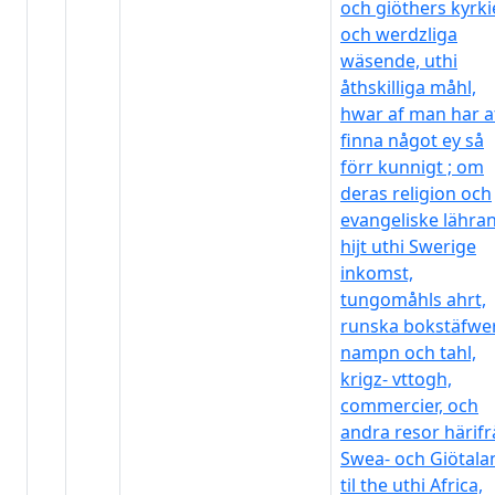
och giöthers kyrki
och werdzliga
wäsende, uthi
åthskilliga måhl,
hwar af man har a
finna något ey så
förr kunnigt ; om
deras religion och
evangeliske lähra
hijt uthi Swerige
inkomst,
tungomåhls ahrt,
runska bokstäfwe
nampn och tahl,
krigz- vttogh,
commercier, och
andra resor härif
Swea- och Giötala
til the uthi Africa,