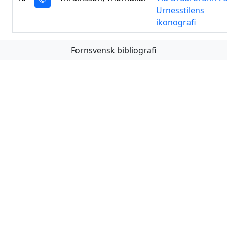
Urnesstilens
ikonografi
Fornsvensk bibliografi
Första
Föregående
Nästa
Sista