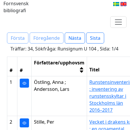
Fornsvensk
bibliografi
Första
Föregående
Nästa
Sista
Träffar: 34, Sökfråga: Runsignum U 104 , Sida: 1/4
Författare/upphovsm
Titel
#
#
1
Östling, Anna ;
Runstensinventer
Andersson, Lars
: inventering av
runstensskyltar i
Stockholms län
2016–2017
2
Stille, Per
Vecket i drakens 
: en ornamental