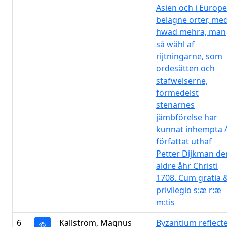
Asien och i Europ
belägne orter, me
hwad mehra, man
så wähl af
rijtningarne, som
ordesätten och
stafwelserne,
förmedelst
stenarnes
jämbförelse har
kunnat inhempta 
författat uthaf
Petter Dijkman de
äldre åhr Christi
1708. Cum gratia 
privilegio s:æ r:æ
m:tis
6
Källström, Magnus
Byzantium reflect