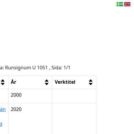
ga: Runsignum U 1051 , Sida: 1/1
År
Verktitel
2000
län
2020
ng