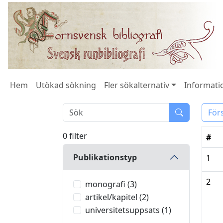
Hem
Utökad sökning
Fler sökalternativ
Informatio
För
0 filter
#
Publikationstyp
1
2
monografi (3)
artikel/kapitel (2)
universitetsuppsats (1)