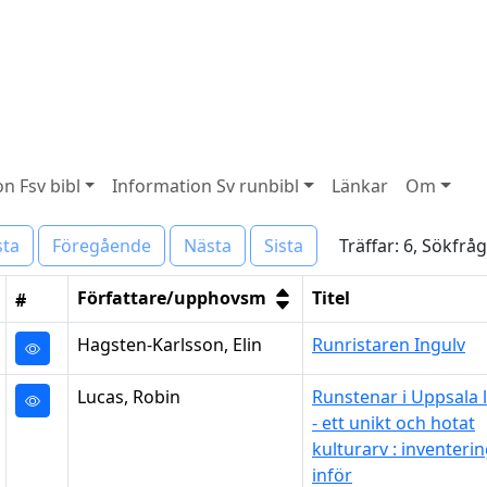
n Fsv bibl
Information Sv runbibl
Länkar
Om
Träffar: 6, Sökfrå
sta
Föregående
Nästa
Sista
Författare/upphovsm
Titel
#
Hagsten-Karlsson, Elin
Runristaren Ingulv
Lucas, Robin
Runstenar i Uppsala 
- ett unikt och hotat
kulturarv : inventeri
inför