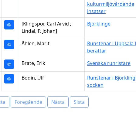
kulturmiljövårdande
insatser
[Klingspor, Carl Arvid ;
Björklinge
Lindal, P. Johan]
Åhlen, Marit
Runstenar i Uppsala 
berättar
Brate, Erik
Svenska runristare
Bodin, Ulf
Runstenar i Björkling
socken
sta
Föregående
Nästa
Sista