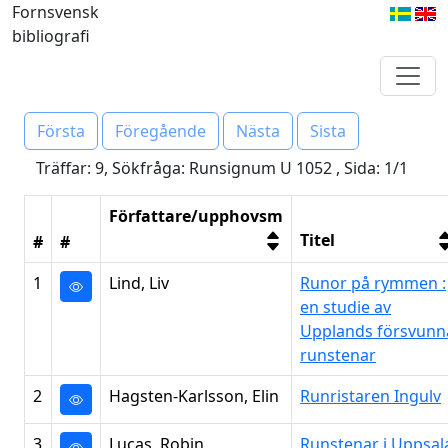
Fornsvensk
bibliografi
Första
Föregående
Nästa
Sista
Träffar: 9, Sökfråga: Runsignum U 1052 , Sida: 1/1
Författare/upphovsm
Titel
#
#
1
Lind, Liv
Runor på rymmen :
en studie av
Upplands försvunn
runstenar
2
Hagsten-Karlsson, Elin
Runristaren Ingulv
3
Lucas, Robin
Runstenar i Uppsal