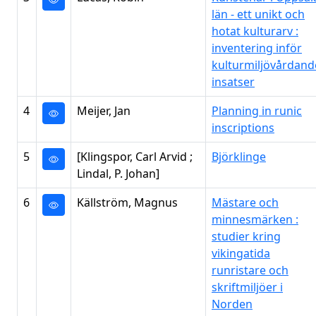
län - ett unikt och
hotat kulturarv :
inventering inför
kulturmiljövårdand
insatser
4
Meijer, Jan
Planning in runic
inscriptions
5
[Klingspor, Carl Arvid ;
Björklinge
Lindal, P. Johan]
6
Källström, Magnus
Mästare och
minnesmärken :
studier kring
vikingatida
runristare och
skriftmiljöer i
Norden