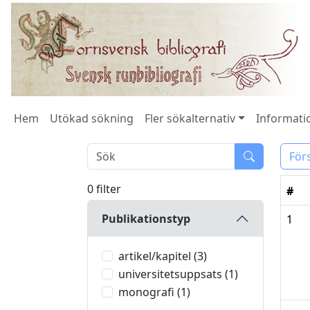
Hem
Utökad sökning
Fler sökalternativ
Informatio
För
0 filter
#
Publikationstyp
1
artikel/kapitel (3)
universitetsuppsats (1)
monografi (1)