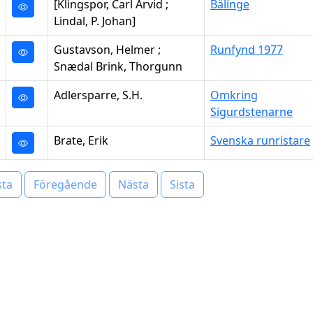
[Klingspor, Carl Arvid ;
Bälinge
Lindal, P. Johan]
Gustavson, Helmer ;
Runfynd 1977
Snædal Brink, Thorgunn
Adlersparre, S.H.
Omkring
Sigurdstenarne
Brate, Erik
Svenska runristare
sta
Föregående
Nästa
Sista