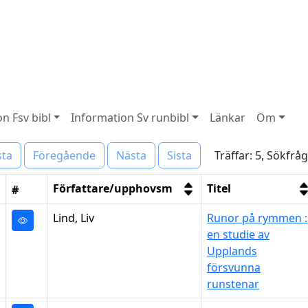
n Fsv bibl
Information Sv runbibl
Länkar
Om
Träffar: 5, Sökfrå
sta
Föregående
Nästa
Sista
Författare/upphovsm
Titel
#
Lind, Liv
Runor på rymmen :
en studie av
Upplands
försvunna
runstenar