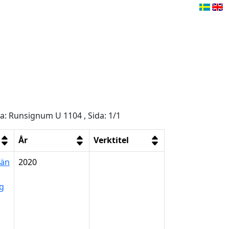
ga: Runsignum U 1104 , Sida: 1/1
År
Verktitel
län
2020
ng