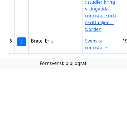
: studier kring
vikingatida
runristare och
skriftmiljöer i
Norden
6
Brate, Erik
Svenska
1
runristare
Fornsvensk bibliografi
Första
Föregående
Nästa
Sista