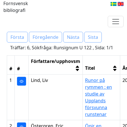
Fornsvensk
bibliografi
Första
Föregående
Nästa
Sista
Träffar: 6, Sökfråga: Runsignum U 122 , Sida: 1/1
Författare/upphovsm
Titel
Å
#
#
1
Lind, Liv
Runor på
2
rymmen : en
studie av
Upplands
försvunna
runstenar
2
Östergren, Eric
Öpir, en
2