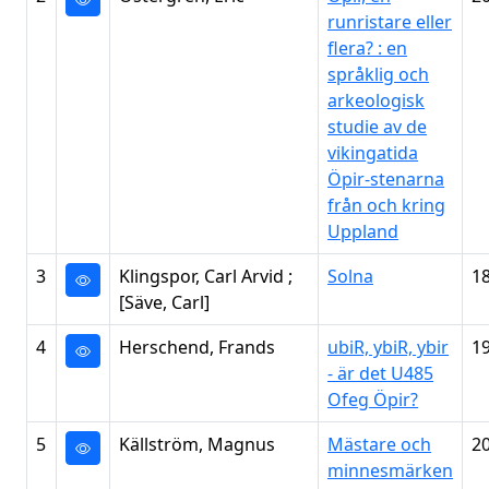
runristare eller
flera? : en
språklig och
arkeologisk
studie av de
vikingatida
Öpir-stenarna
från och kring
Uppland
3
Klingspor, Carl Arvid ;
Solna
1
[Säve, Carl]
4
Herschend, Frands
ubiR, ybiR, ybir
1
- är det U485
Ofeg Öpir?
5
Källström, Magnus
Mästare och
2
minnesmärken