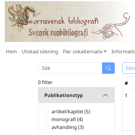
Hem
Utökad sökning
Fler sökalternativ
Informatio
För
0 filter
#
Publikationstyp
1
artikel/kapitel (5)
monografi (4)
avhandling (3)