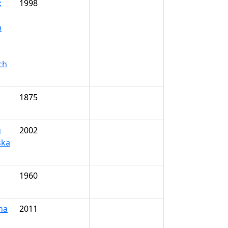
:
1998
h
ch
1875
g
2002
ska
1960
na
2011