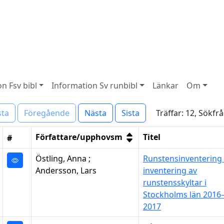
n Fsv bibl
Information Sv runbibl
Länkar
Om
Träffar: 12, Sökfr
sta
Föregående
Nästa
Sista
Författare/upphovsm
Titel
#
Östling, Anna ;
Runstensinventering 
Andersson, Lars
inventering av
runstensskyltar i
Stockholms län 2016
2017