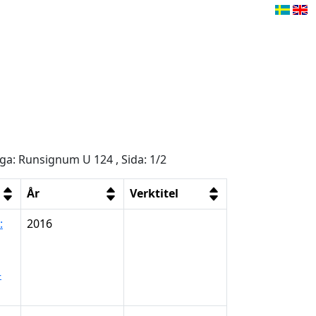
åga: Runsignum U 124 , Sida: 1/2
År
Verktitel
:
2016
–