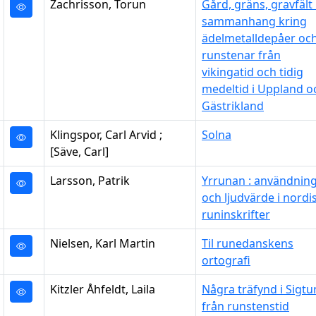
Zachrisson, Torun
Gård, gräns, gravfält 
sammanhang kring
ädelmetalldepåer oc
runstenar från
vikingatid och tidig
medeltid i Uppland o
Gästrikland
Klingspor, Carl Arvid ;
Solna
[Säve, Carl]
Larsson, Patrik
Yrrunan : användnin
och ljudvärde i nordi
runinskrifter
Nielsen, Karl Martin
Til runedanskens
ortografi
Kitzler Åhfeldt, Laila
Några träfynd i Sigtu
från runstenstid