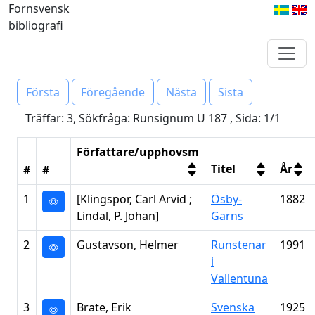
Fornsvensk
bibliografi
Första
Föregående
Nästa
Sista
Träffar: 3, Sökfråga: Runsignum U 187 , Sida: 1/1
Författare/upphovsm
Titel
År
#
#
1
[Klingspor, Carl Arvid ;
Ösby-
1882
Lindal, P. Johan]
Garns
2
Gustavson, Helmer
Runstenar
1991
i
Vallentuna
3
Brate, Erik
Svenska
1925