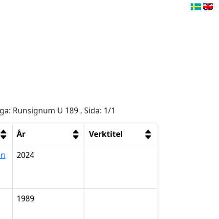
åga: Runsignum U 189 , Sida: 1/1
År
Verktitel
en
2024
1989