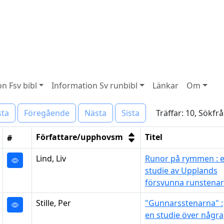
n Fsv bibl
Information Sv runbibl
Länkar
Om
Träffar: 10, Sökfr
sta
Föregående
Nästa
Sista
Författare/upphovsm
Titel
#
Lind, Liv
Runor på rymmen : 
studie av Upplands
försvunna runstenar
Stille, Per
"Gunnarsstenarna" :
en studie över några