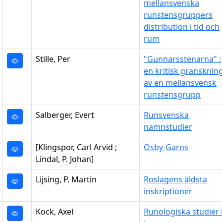
mellansvenska
runstensgruppers
distribution i tid och
rum
Stille, Per
"Gunnarsstenarna" :
en kritisk gransknin
av en mellansvensk
runstensgrupp
Salberger, Evert
Runsvenska
namnstudier
[Klingspor, Carl Arvid ;
Ösby-Garns
Lindal, P. Johan]
Lijsing, P. Martin
Roslagens äldsta
inskriptioner
Kock, Axel
Runologiska studier i