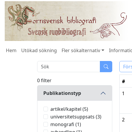
Hem
Utökad sökning
Fler sökalternativ
Informatio
För
0 filter
#
Publikationstyp
1
artikel/kapitel (5)
universitetsuppsats (3)
2
monografi (1)