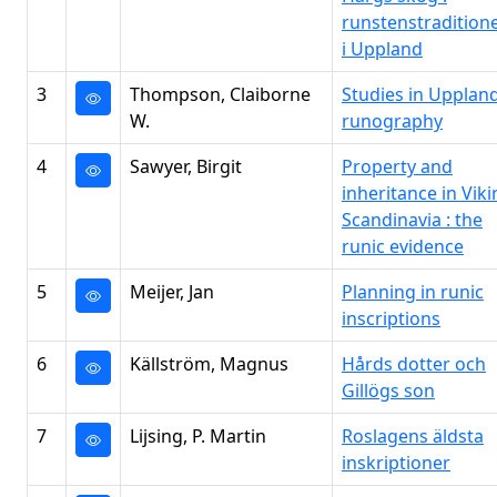
runstenstradition
i Uppland
3
Thompson, Claiborne
Studies in Uppland
W.
runography
4
Sawyer, Birgit
Property and
inheritance in Vik
Scandinavia : the
runic evidence
5
Meijer, Jan
Planning in runic
inscriptions
6
Källström, Magnus
Hårds dotter och
Gillögs son
7
Lijsing, P. Martin
Roslagens äldsta
inskriptioner