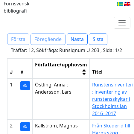
Fornsvensk
bibliografi
Första
Föregående
Nästa
Sista
Träffar: 12, Sökfråga: Runsignum U 203 , Sida: 1/2
Författare/upphovsm
Titel
#
#
1
Östling, Anna ;
Runstensinventer
Andersson, Lars
: inventering av
runstensskyltar i
Stockholms län
2016–2017
2
Källström, Magnus
Från Skederid till
Hargs skog :