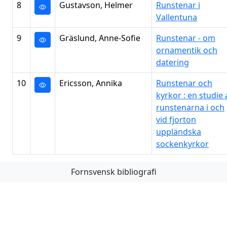
8
Gustavson, Helmer
Runstenar i
Vallentuna
9
Gräslund, Anne-Sofie
Runstenar - om
ornamentik och
datering
10
Ericsson, Annika
Runstenar och
kyrkor : en studie 
runstenarna i och
vid fjorton
uppländska
sockenkyrkor
Fornsvensk bibliografi
Första
Föregående
Nästa
Sista