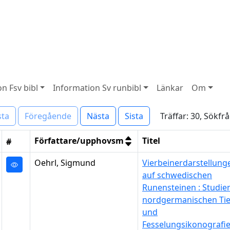
n Fsv bibl
Information Sv runbibl
Länkar
Om
Träffar: 30, Sökfr
sta
Föregående
Nästa
Sista
Författare/upphovsm
Titel
#
Oehrl, Sigmund
Vierbeinerdarstellung
auf schwedischen
Runensteinen : Studie
nordgermanischen Tie
und
Fesselungsikonografi