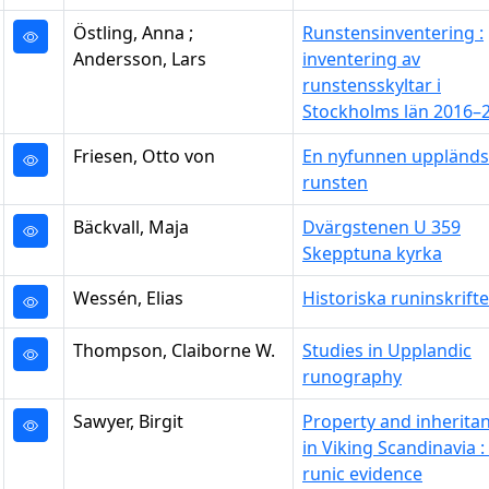
Östling, Anna ;
Runstensinventering :
Andersson, Lars
inventering av
runstensskyltar i
Stockholms län 2016–
Friesen, Otto von
En nyfunnen uppländ
runsten
Bäckvall, Maja
Dvärgstenen U 359
Skepptuna kyrka
Wessén, Elias
Historiska runinskrifte
Thompson, Claiborne W.
Studies in Upplandic
runography
Sawyer, Birgit
Property and inherita
in Viking Scandinavia :
runic evidence