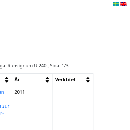
åga: Runsignum U 240 , Sida: 1/3
År
Verktitel
en
2011
n zur
r-
e