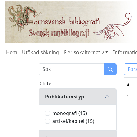
Hem
Utökad sökning
Fler sökalternativ
Informatio
För
0 filter
#
Publikationstyp
1
monografi (15)
artikel/kapitel (15)