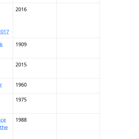
2016
2017
sk
1909
2015
r
1960
1975
nce
1988
 the