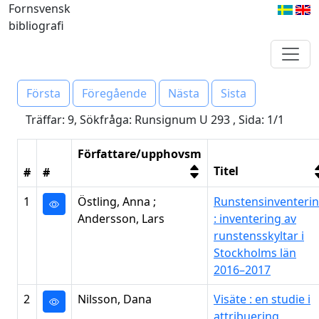
Fornsvensk
bibliografi
Första
Föregående
Nästa
Sista
Träffar: 9, Sökfråga: Runsignum U 293 , Sida: 1/1
Författare/upphovsm
Titel
#
#
1
Östling, Anna ;
Runstensinventeri
Andersson, Lars
: inventering av
runstensskyltar i
Stockholms län
2016–2017
2
Nilsson, Dana
Visäte : en studie i
attribuering