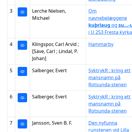
3
Lerche Nielsen,
Om
Michael
navnebelæggene
kuþrlaug
og
su...-
i U 253 Fresta kyrka
4
Klingspor, Carl Arvid ;
Hammarby
[Säve, Carl ; Lindal, P.
Johan]
5
Salberger, Evert
SyktrykR : kring ett
mansnamn på
Rotsunda-stenen
6
Salberger, Evert
SyktrykR : kring ett
mansnamn på
Rotsunda-stenen
7
Jansson, Sven B. F.
Den nyfunna
runstenen vid Lilla