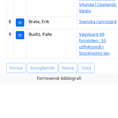
Vilunda i Upplands
Väsby
8
Brate, Erik
Svenska runristare
9
Budtz, Palle
Vägvisare till
forntiden : 55
utflyktsmål i
Stockholms län
Första
Föregående
Nästa
Sista
Fornsvensk bibliografi