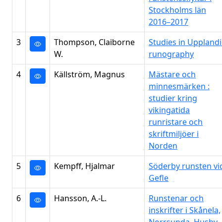
Stockholms län
2016–2017
3
Thompson, Claiborne
Studies in Upplandi
W.
runography
4
Källström, Magnus
Mästare och
minnesmärken :
studier kring
vikingatida
runristare och
skriftmiljöer i
Norden
5
Kempff, Hjalmar
Söderby runsten vi
Gefle
6
Hansson, A.-L.
Runstenar och
inskrifter i Skånela,