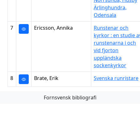
Norrsunda, Husby
Ärlinghundra,
Odensala
7
Ericsson, Annika
Runstenar och
kyrkor : en studie a
runstenarna i och
vid fjorton
uppländska
sockenkyrkor
8
Brate, Erik
Svenska runristare
Fornsvensk bibliografi
Första
Föregående
Nästa
Sista