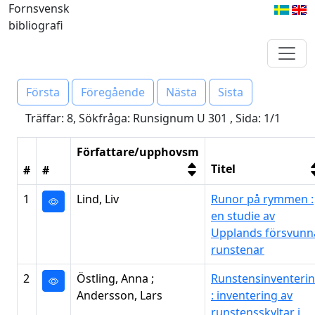
Fornsvensk
bibliografi
Första
Föregående
Nästa
Sista
Träffar: 8, Sökfråga: Runsignum U 301 , Sida: 1/1
Författare/upphovsm
Titel
#
#
1
Lind, Liv
Runor på rymmen :
en studie av
Upplands försvunn
runstenar
2
Östling, Anna ;
Runstensinventeri
Andersson, Lars
: inventering av
runstensskyltar i