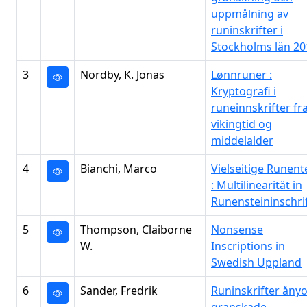
uppmålning av
runinskrifter i
Stockholms län 20
3
Nordby, K. Jonas
Lønnruner :
Kryptografi i
runeinnskrifter fr
vikingtid og
middelalder
4
Bianchi, Marco
Vielseitige Runent
: Multilinearität in
Runensteininschri
5
Thompson, Claiborne
Nonsense
W.
Inscriptions in
Swedish Uppland
6
Sander, Fredrik
Runinskrifter åny