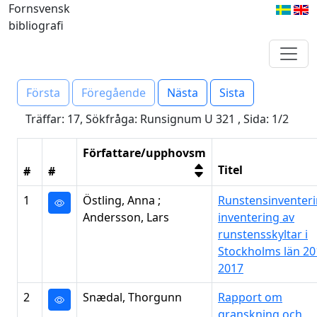
Fornsvensk
bibliografi
Första
Föregående
Nästa
Sista
Träffar: 17, Sökfråga: Runsignum U 321 , Sida: 1/2
Författare/upphovsm
Titel
#
#
1
Östling, Anna ;
Runstensinventeri
Andersson, Lars
inventering av
runstensskyltar i
Stockholms län 20
2017
2
Snædal, Thorgunn
Rapport om
granskning och