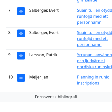
granskade
7
Salberger, Evert
Suainitu : en otyd
runföljd med ett
personnamn
8
Salberger, Evert
Suainitu : en otyd
runföljd med ett
personnamn
9
Larsson, Patrik
Yrrunan : användn
och ljudvärde i
nordiska runinskri
10
Meijer, Jan
Planning in runic
inscriptions
Fornsvensk bibliografi
Första
Föregående
Nästa
Sista