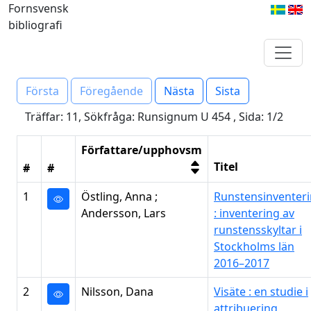
Fornsvensk
bibliografi
Första
Föregående
Nästa
Sista
Träffar: 11, Sökfråga: Runsignum U 454 , Sida: 1/2
Författare/upphovsm
Titel
#
#
1
Östling, Anna ;
Runstensinventer
Andersson, Lars
: inventering av
runstensskyltar i
Stockholms län
2016–2017
2
Nilsson, Dana
Visäte : en studie i
attribuering