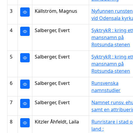
3
Källström, Magnus
Nyfunnen runsten
vid Odensala kyrk
4
Salberger, Evert
SyktrykR : kring et
mansnamn på
Rotsunda-stenen
5
Salberger, Evert
SyktrykR : kring et
mansnamn på
Rotsunda-stenen
6
Salberger, Evert
Runsvenska
namnstudier
7
Salberger, Evert
Namnet runsv. eh
samt en attribuer
8
Kitzler Åhfeldt, Laila
Runristare i stad 
land :