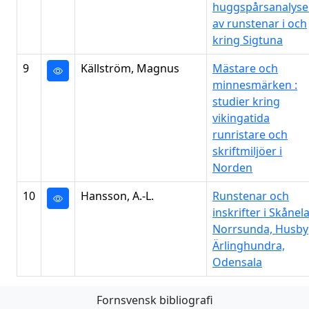
huggspårsanalyse
av runstenar i och
kring Sigtuna
9
Källström, Magnus
Mästare och
minnesmärken :
studier kring
vikingatida
runristare och
skriftmiljöer i
Norden
10
Hansson, A.-L.
Runstenar och
inskrifter i Skånela
Norrsunda, Husby
Ärlinghundra,
Odensala
Fornsvensk bibliografi
Första
Föregående
Nästa
Sista