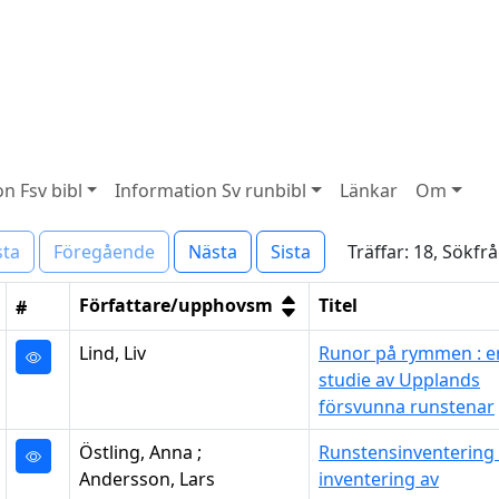
n Fsv bibl
Information Sv runbibl
Länkar
Om
Träffar: 18, Sökfr
sta
Föregående
Nästa
Sista
Författare/upphovsm
Titel
#
Lind, Liv
Runor på rymmen : e
studie av Upplands
försvunna runstenar
Östling, Anna ;
Runstensinventering 
Andersson, Lars
inventering av