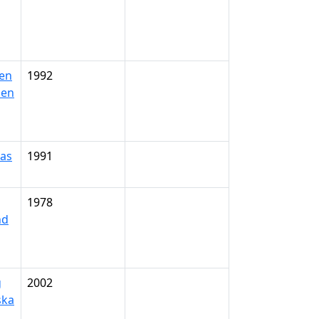
 en
1992
 en
nas
1991
1978
nd
g
2002
ska