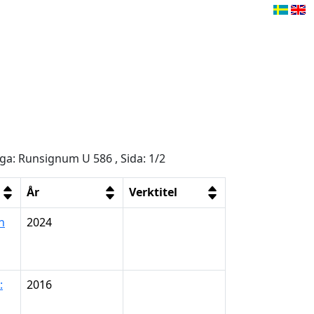
åga: Runsignum U 586 , Sida: 1/2
År
Verktitel
n
2024
:
2016