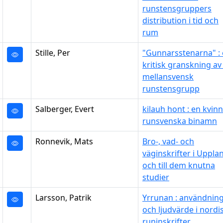
runstensgruppers
distribution i tid och
rum
Stille, Per
"Gunnarsstenarna" :
kritisk granskning av
mellansvensk
runstensgrupp
Salberger, Evert
kilauh hont : en kvin
runsvenska binamn
Ronnevik, Mats
Bro-, vad- och
väginskrifter i Uppla
och till dem knutna
studier
Larsson, Patrik
Yrrunan : användnin
och ljudvärde i nordi
runinskrifter