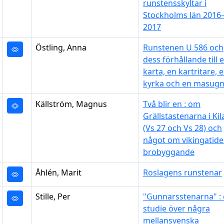
runstensskyltar i
Stockholms län 2016
2017
Östling, Anna
Runstenen U 586 och
dess förhållande till 
karta, en kartritare, 
kyrka och en masug
Källström, Magnus
Två blir en : om
Grällstastenarna i Kil
(Vs 27 och Vs 28) och
något om vikingatid
brobyggande
Åhlén, Marit
Roslagens runstenar
Stille, Per
"Gunnarsstenarna" :
studie över några
mellansvenska