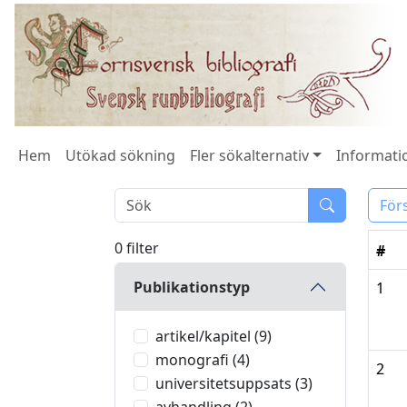
Hem
Utökad sökning
Fler sökalternativ
Informatio
För
0 filter
#
Publikationstyp
1
artikel/kapitel (9)
monografi (4)
2
universitetsuppsats (3)