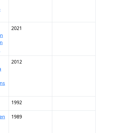
–
2021
en
en
n
2012
a
ens
1992
 en
1989