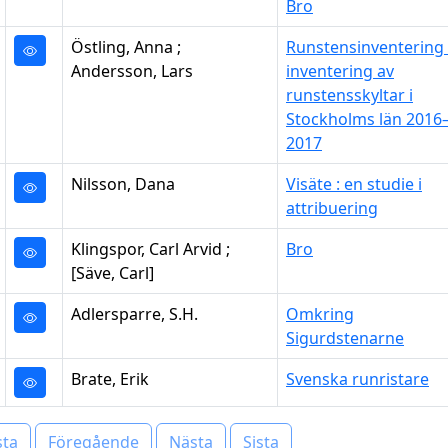
Bro
Östling, Anna ;
Runstensinventering 
Andersson, Lars
inventering av
runstensskyltar i
Stockholms län 2016
2017
Nilsson, Dana
Visäte : en studie i
attribuering
Klingspor, Carl Arvid ;
Bro
[Säve, Carl]
Adlersparre, S.H.
Omkring
Sigurdstenarne
Brate, Erik
Svenska runristare
sta
Föregående
Nästa
Sista