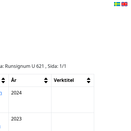
ga: Runsignum U 621 , Sida: 1/1
År
Verktitel
n
2024
2023
a