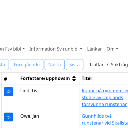
n Fsv bibl
Information Sv runbibl
Länkar
Om
Träffar: 7, Sökfrå
sta
Föregående
Nästa
Sista
Författare/upphovsm
Titel
#
Lind, Liv
Runor på rymmen : e
studie av Upplands
försvunna runstenar
Owe, Jan
Gunnhilds två
runstenar vid Skällst