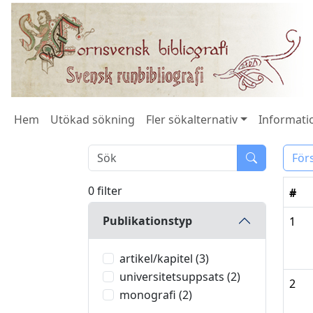
Hem
Utökad sökning
Fler sökalternativ
Informatio
För
0 filter
#
Publikationstyp
1
artikel/kapitel (3)
universitetsuppsats (2)
2
monografi (2)