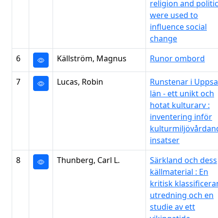
religion and politi
were used to
influence social
change
6
Källström, Magnus
Runor ombord
7
Lucas, Robin
Runstenar i Uppsa
län - ett unikt och
hotat kulturarv :
inventering inför
kulturmiljövårdan
insatser
8
Thunberg, Carl L.
Särkland och dess
källmaterial : En
kritisk klassificer
utredning och en
studie av ett