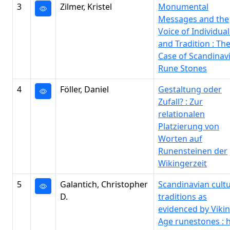
3
Zilmer, Kristel
Monumental
Messages and the
Voice of Individual
and Tradition : Th
Case of Scandinav
Rune Stones
4
Föller, Daniel
Gestaltung oder
Zufall? : Zur
relationalen
Platzierung von
Worten auf
Runensteinen der
Wikingerzeit
5
Galantich, Christopher
Scandinavian cultu
D.
traditions as
evidenced by Viki
Age runestones :