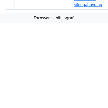
vikingahövding
Fornsvensk bibliografi
Första
Föregående
Nästa
Sista