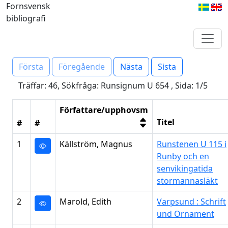
Fornsvensk
bibliografi
Första
Föregående
Nästa
Sista
Träffar: 46, Sökfråga: Runsignum U 654 , Sida: 1/5
Författare/upphovsm
Titel
#
#
1
Källström, Magnus
Runstenen U 115 i
Runby och en
senvikingatida
stormannasläkt
2
Marold, Edith
Varpsund : Schrift
und Ornament