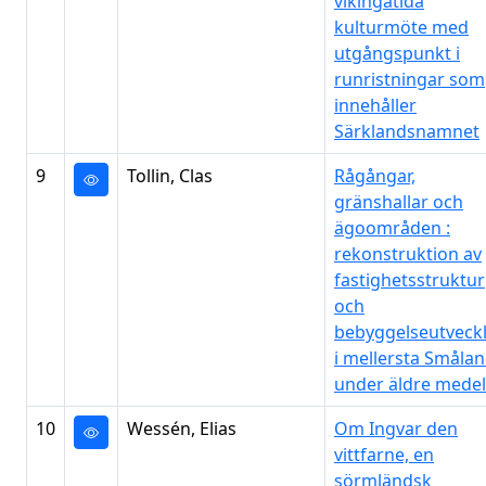
vikingatida
kulturmöte med
utgångspunkt i
runristningar som
innehåller
Särklandsnamnet
9
Tollin, Clas
Rågångar,
gränshallar och
ägoområden :
rekonstruktion av
fastighetsstruktur
och
bebyggelseutveck
i mellersta Småla
under äldre medel
10
Wessén, Elias
Om Ingvar den
vittfarne, en
sörmländsk