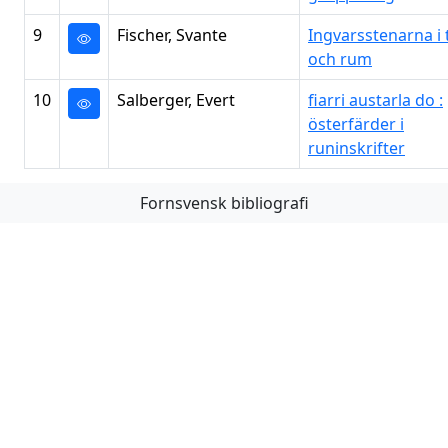
9
Fischer, Svante
Ingvarsstenarna i 
och rum
10
Salberger, Evert
fiarri austarla do :
österfärder i
runinskrifter
Fornsvensk bibliografi
Första
Föregående
Nästa
Sista