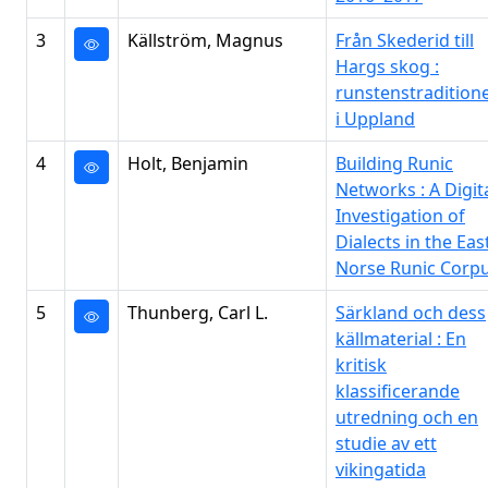
3
Källström, Magnus
Från Skederid till
Hargs skog :
runstenstradition
i Uppland
4
Holt, Benjamin
Building Runic
Networks : A Digit
Investigation of
Dialects in the Eas
Norse Runic Corp
5
Thunberg, Carl L.
Särkland och dess
källmaterial : En
kritisk
klassificerande
utredning och en
studie av ett
vikingatida