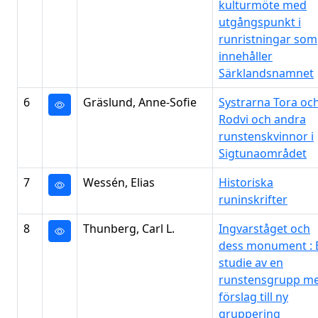
kulturmöte med
utgångspunkt i
runristningar som
innehåller
Särklandsnamnet
6
Gräslund, Anne-Sofie
Systrarna Tora oc
Rodvi och andra
runstenskvinnor i
Sigtunaområdet
7
Wessén, Elias
Historiska
runinskrifter
8
Thunberg, Carl L.
Ingvarståget och
dess monument : 
studie av en
runstensgrupp m
förslag till ny
gruppering