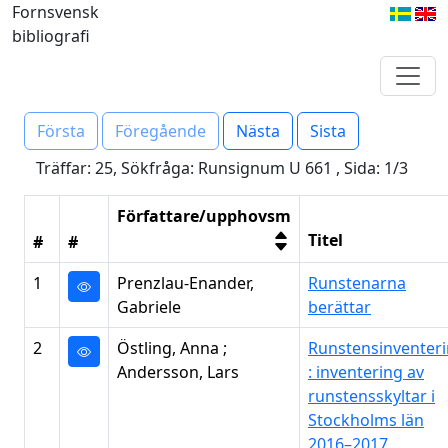
Fornsvensk
bibliografi
Första
Föregående
Nästa
Sista
Träffar: 25, Sökfråga: Runsignum U 661 , Sida: 1/3
Författare/upphovsm
Titel
#
#
1
Prenzlau-Enander,
Runstenarna
Gabriele
berättar
2
Östling, Anna ;
Runstensinventer
Andersson, Lars
: inventering av
runstensskyltar i
Stockholms län
2016–2017