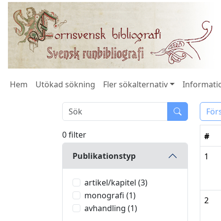
Hem
Utökad sökning
Fler sökalternativ
Informatio
För
0 filter
#
Publikationstyp
1
artikel/kapitel (3)
monografi (1)
2
avhandling (1)