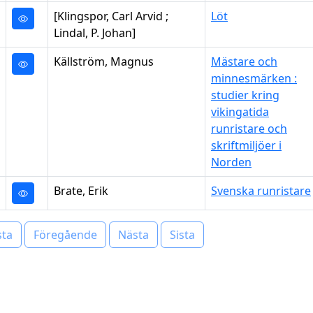
[Klingspor, Carl Arvid ;
Löt
Lindal, P. Johan]
Källström, Magnus
Mästare och
minnesmärken :
studier kring
vikingatida
runristare och
skriftmiljöer i
Norden
Brate, Erik
Svenska runristare
sta
Föregående
Nästa
Sista