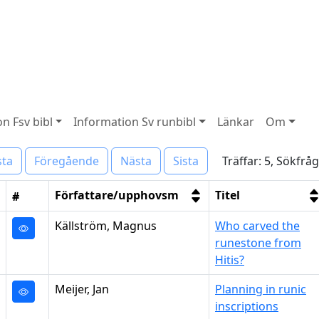
n Fsv bibl
Information Sv runbibl
Länkar
Om
Träffar: 5, Sökfrå
sta
Föregående
Nästa
Sista
Författare/upphovsm
Titel
#
Källström, Magnus
Who carved the
runestone from
Hitis?
Meijer, Jan
Planning in runic
inscriptions