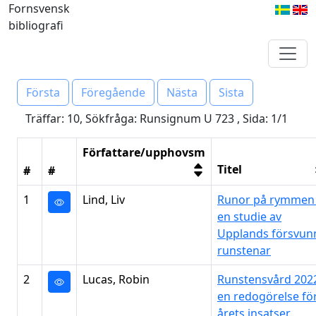
Fornsvensk
bibliografi
Första
Föregående
Nästa
Sista
Träffar: 10, Sökfråga: Runsignum U 723 , Sida: 1/1
Författare/upphovsm
Titel
#
#
1
Lind, Liv
Runor på rymmen 
en studie av
Upplands försvun
runstenar
2
Lucas, Robin
Runstensvård 2022
en redogörelse fö
årets insatser