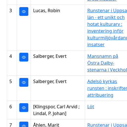
3
Lucas, Robin
Runstenar i Uppsa
län - ett unikt och
hotat kulturarv :
inventering inför
kulturmiljövårdan
insatser
4
Salberger, Evert
Mansnamn på
Östra Dalby-
stenarna i Veckho
5
Salberger, Evert
Adelsö kyrkas
runsten : inskrifte
attribuering
6
[Klingspor, Carl Arvid ;
Löt
Lindal, P. Johan]
7
Åhlen, Marit
Runstenar i Uppsa