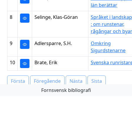
län berättar
8
Selinge, Klas-Göran
Språket i landskap
: om runstenar,
rågångar och bya
9
Adlersparre, S.H.
Omkring
Sigurdstenarne
10
Brate, Erik
Svenska runristar
Första
Föregående
Nästa
Sista
Fornsvensk bibliografi