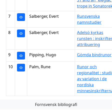
31 and an "elegiac
trope in Sonatore
7
Salberger, Evert
Runsvenska
namnstudier
8
Salberger, Evert
Adelsö kyrkas
runsten : inskrifte
attribuering
9
Pipping, Hugo
Gömda bindrunor
10
Palm, Rune
Runor och
regionalitet : studi
av variation i de
nordiska
minnesinskriftern
Fornsvensk bibliografi
Första
Föregående
Nästa
Sista