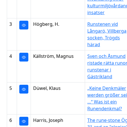
kulturmiljövårdan
insatser
3
Högberg, H.
Runstenen vid
Långarö, Villberga
socken, Trögds
härad
4
Källström, Magnus
Sven och Åsmund
ristade rätta runor
runstenar i
Gästrikland
5
Düwel, Klaus
„Keine Denkmäler
werden größer se
…“ Was ist ein
Runendenkmal?
6
Harris, Joseph
The rune-stone Ö