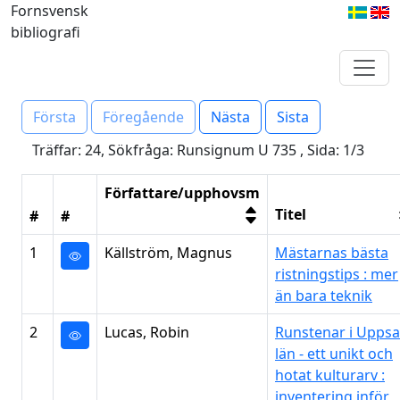
Fornsvensk
bibliografi
Första
Föregående
Nästa
Sista
Träffar: 24, Sökfråga: Runsignum U 735 , Sida: 1/3
Författare/upphovsm
Titel
#
#
1
Källström, Magnus
Mästarnas bästa
ristningstips : mer
än bara teknik
2
Lucas, Robin
Runstenar i Uppsa
län - ett unikt och
hotat kulturarv :
inventering inför