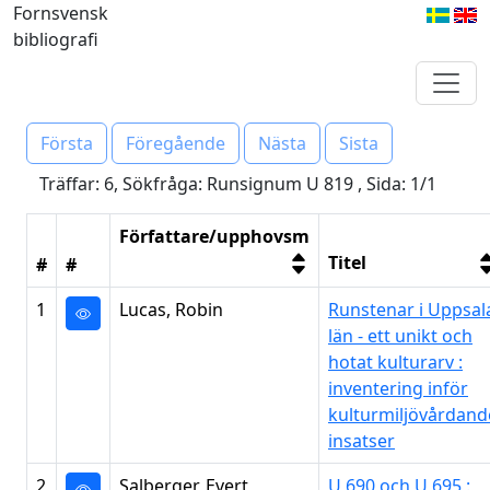
Fornsvensk
bibliografi
Första
Föregående
Nästa
Sista
Träffar: 6, Sökfråga: Runsignum U 819 , Sida: 1/1
Författare/upphovsm
Titel
#
#
1
Lucas, Robin
Runstenar i Uppsal
län - ett unikt och
hotat kulturarv :
inventering inför
kulturmiljövårdand
insatser
2
Salberger, Evert
U 690 och U 695 :