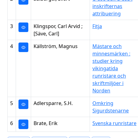
inskrifternas
attribuering
3
Klingspor, Carl Arvid ;
Fitja
[Säve, Carl]
4
Källström, Magnus
Mästare och
minnesmärken :
studier kring
vikingatida
runristare och
skriftmiljöer i
Norden
5
Adlersparre, S.H.
Omkring
Sigurdstenarne
6
Brate, Erik
Svenska runristare