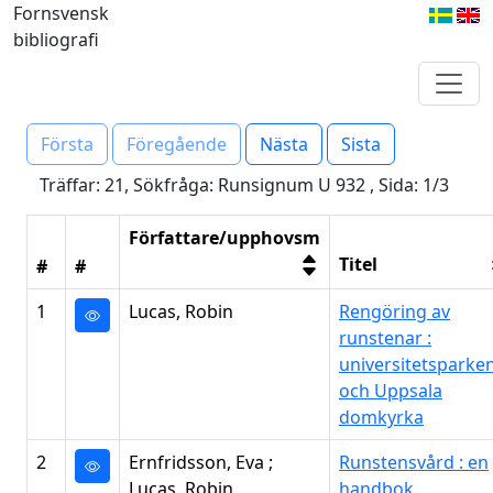
Fornsvensk
bibliografi
Första
Föregående
Nästa
Sista
Träffar: 21, Sökfråga: Runsignum U 932 , Sida: 1/3
Författare/upphovsm
Titel
#
#
1
Lucas, Robin
Rengöring av
runstenar :
universitetsparke
och Uppsala
domkyrka
2
Ernfridsson, Eva ;
Runstensvård : en
Lucas, Robin
handbok