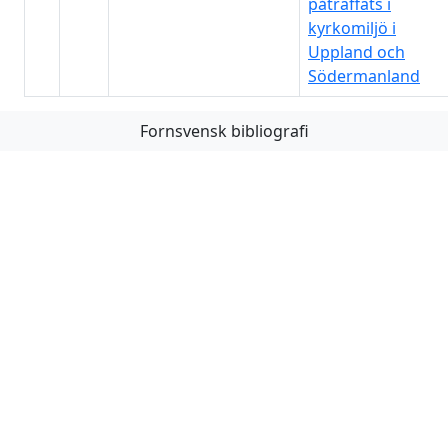
påträffats i
kyrkomiljö i
Uppland och
Södermanland
Fornsvensk bibliografi
Första
Föregående
Nästa
Sista