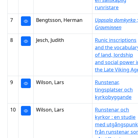
en sällskaplig
runristare
7
Bengtsson, Herman
Uppsala domkyrka ;
Gravminnen
8
Jesch, Judith
Runic inscriptions
and the vocabular
of land, lordship
and social power i
the Late Viking Ag
9
Wilson, Lars
Runstenar,
tingsplatser och
kyrkobyggande
10
Wilson, Lars
Runstenar och
kyrkor : en studie
med utgångspunk
från runstenar s