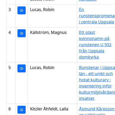
3
Lucas, Robin
En
runstenspromena
i centrala Uppsala
4
Källström, Magnus
Ett oläst
kvinnonamn på
runstenen U 932
från Uppsala
domkyrka
5
Lucas, Robin
Runstenar i Uppsa
län - ett unikt och
hotat kulturarv :
inventering inför
kulturmiljövårdan
insatser
6
Kitzler Åhfeldt, Laila
Åsmund Kåresson 