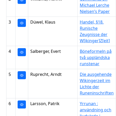
Michael Lerche
Nielsen’s Paper
3
Düwel, Klaus
Handel, §18.
Runische
Zeugnisse der
W[ikinger]Z[eit]
4
Salberger, Evert
Böneformeln på
två uppländska
runstenar
5
Ruprecht, Arndt
Die ausgehende
Wikingerzeit im
Lichte der
Runeninschriften
6
Larsson, Patrik
Yrrunan :
användning och