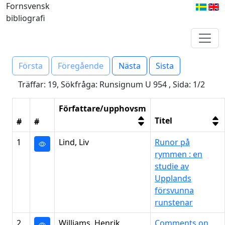
Fornsvensk
bibliografi
Första
Föregående
Nästa
Sista
Träffar: 19, Sökfråga: Runsignum U 954 , Sida: 1/2
Författare/upphovsm
Titel
#
#
1
Lind, Liv
Runor på
rymmen : en
studie av
Upplands
försvunna
runstenar
2
Williams, Henrik
Comments on