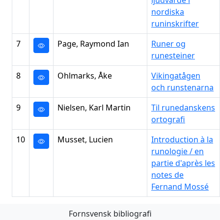
ljudvärde i
nordiska
runinskrifter
7
Page, Raymond Ian
Runer og
runesteiner
8
Ohlmarks, Åke
Vikingatågen
och runstenarna
9
Nielsen, Karl Martin
Til runedanskens
ortografi
10
Musset, Lucien
Introduction à la
runologie / en
partie d'après les
notes de
Fernand Mossé
Fornsvensk bibliografi
Första
Föregående
Nästa
Sista