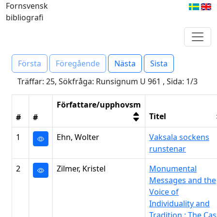
Fornsvensk
bibliografi
Första
Föregående
Nästa
Sista
Träffar: 25, Sökfråga: Runsignum U 961 , Sida: 1/3
Författare/upphovsm
Titel
#
#
1
Ehn, Wolter
Vaksala sockens
runstenar
2
Zilmer, Kristel
Monumental
Messages and the
Voice of
Individuality and
Tradition : The Ca