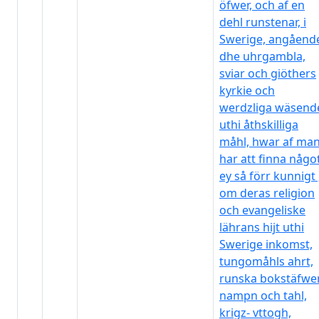
öfwer, och af en
dehl runstenar, i
Swerige, angåend
dhe uhrgambla,
sviar och giöthers
kyrkie och
werdzliga wäsend
uthi åthskilliga
måhl, hwar af ma
har att finna någo
ey så förr kunnigt 
om deras religion
och evangeliske
lährans hijt uthi
Swerige inkomst,
tungomåhls ahrt,
runska bokstäfwe
nampn och tahl,
krigz- vttogh,