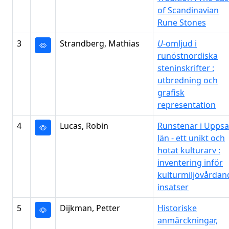
of Scandinavian
Rune Stones
3
Strandberg, Mathias
U
-omljud i
runöstnordiska
steninskrifter :
utbredning och
grafisk
representation
4
Lucas, Robin
Runstenar i Uppsa
län - ett unikt och
hotat kulturarv :
inventering inför
kulturmiljövårdan
insatser
5
Dijkman, Petter
Historiske
anmärckningar,