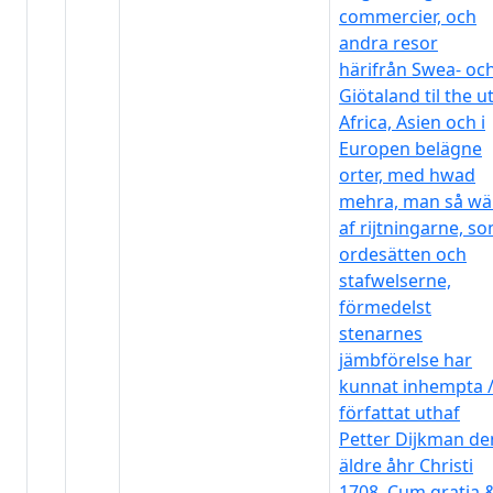
commercier, och
andra resor
härifrån Swea- oc
Giötaland til the u
Africa, Asien och i
Europen belägne
orter, med hwad
mehra, man så wä
af rijtningarne, s
ordesätten och
stafwelserne,
förmedelst
stenarnes
jämbförelse har
kunnat inhempta 
författat uthaf
Petter Dijkman de
äldre åhr Christi
1708. Cum gratia 