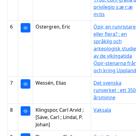
privilegio s:æ r:æ
m:tis
6
Östergren, Eric
Öpir, en runristare
eller flera? : en
språklig och
arkeologisk studie
av de vikingatida
Öpir-stenarna frå
och kring Upplan
7
Wessén, Elias
Det svenska
runverket : ett 350
årsminne
8
Klingspor, Carl Arvid ;
Vaksala
[Säve, Carl ; Lindal, P.
Johan]