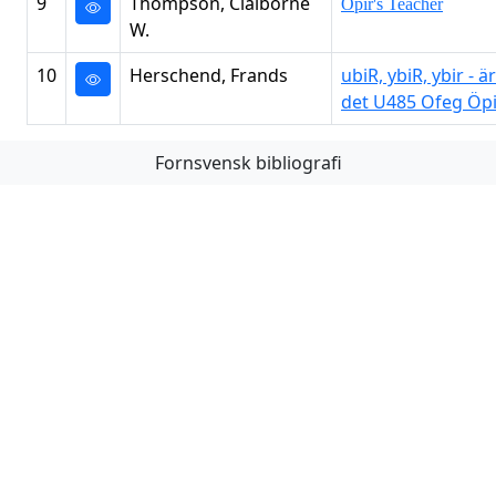
9
Thompson, Claiborne
Öpir's Teacher
W.
10
Herschend, Frands
ubiR, ybiR, ybir - är
det U485 Ofeg Öpi
Fornsvensk bibliografi
Första
Föregående
Nästa
Sista