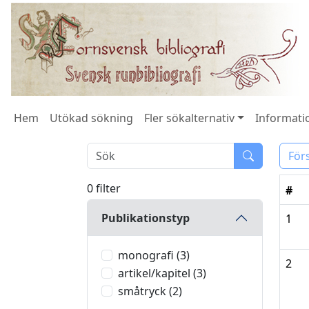
Hem
Utökad sökning
Fler sökalternativ
Informatio
För
0 filter
#
Publikationstyp
1
monografi (3)
2
artikel/kapitel (3)
småtryck (2)