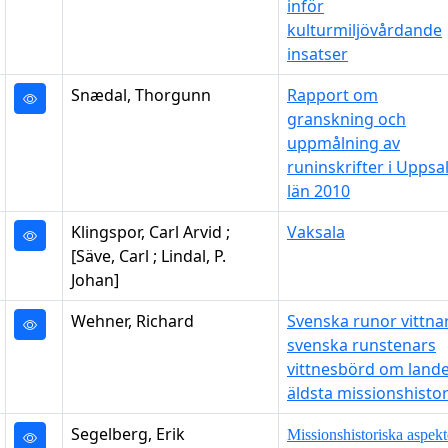
inför
kulturmiljövårdande
insatser
Snædal, Thorgunn
Rapport om
granskning och
uppmålning av
runinskrifter i Uppsa
län 2010
Klingspor, Carl Arvid ;
Vaksala
[Säve, Carl ; Lindal, P.
Johan]
Wehner, Richard
Svenska runor vittnar
svenska runstenars
vittnesbörd om lande
äldsta missionshistor
Segelberg, Erik
Missionshistoriska aspekt