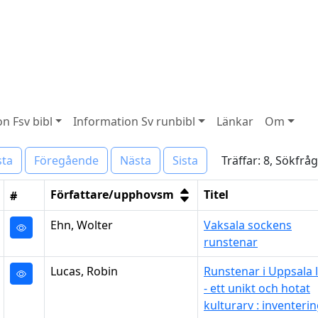
n Fsv bibl
Information Sv runbibl
Länkar
Om
Träffar: 8, Sökfrå
sta
Föregående
Nästa
Sista
Författare/upphovsm
Titel
#
Ehn, Wolter
Vaksala sockens
runstenar
Lucas, Robin
Runstenar i Uppsala 
- ett unikt och hotat
kulturarv : inventeri