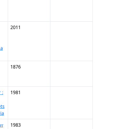
2011
la
1876
 :
1981
ts
ia
1983
er