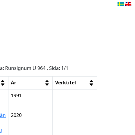
ga: Runsignum U 964 , Sida: 1/1
År
Verktitel
1991
län
2020
ng