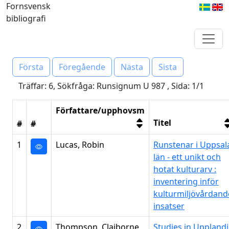
Fornsvensk
bibliografi
Första
Föregående
Nästa
Sista
Träffar: 6, Sökfråga: Runsignum U 987 , Sida: 1/1
Författare/upphovsm
Titel
#
#
1
Lucas, Robin
Runstenar i Uppsal
län - ett unikt och
hotat kulturarv :
inventering inför
kulturmiljövårdand
insatser
2
Thompson, Claiborne
Studies in Upplandi