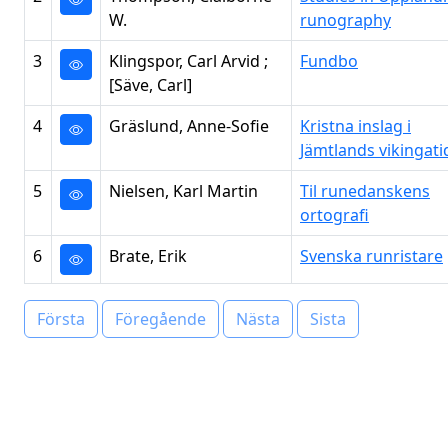
W.
runography
3
Klingspor, Carl Arvid ;
Fundbo
[Säve, Carl]
4
Gräslund, Anne-Sofie
Kristna inslag i
Jämtlands vikingati
5
Nielsen, Karl Martin
Til runedanskens
ortografi
6
Brate, Erik
Svenska runristare
Första
Föregående
Nästa
Sista