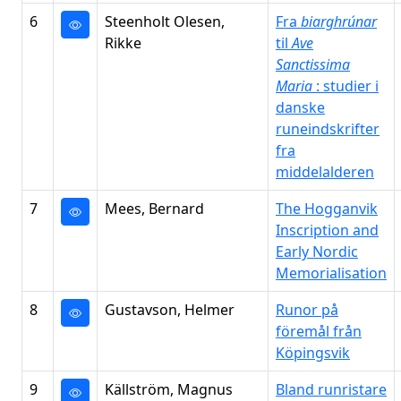
6
Steenholt Olesen,
Fra
biarghrúnar
Rikke
til
Ave
Sanctissima
Maria
: studier i
danske
runeindskrifter
fra
middelalderen
7
Mees, Bernard
The Hogganvik
Inscription and
Early Nordic
Memorialisation
8
Gustavson, Helmer
Runor på
föremål från
Köpingsvik
9
Källström, Magnus
Bland runristare