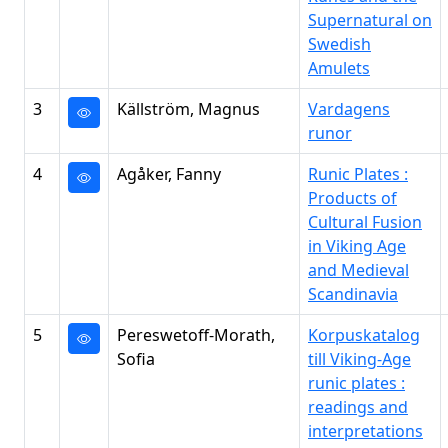
Supernatural on
Swedish
Amulets
3
Källström, Magnus
Vardagens
runor
4
Agåker, Fanny
Runic Plates :
Products of
Cultural Fusion
in Viking Age
and Medieval
Scandinavia
5
Pereswetoff-Morath,
Korpuskatalog
Sofia
till Viking-Age
runic plates :
readings and
interpretations