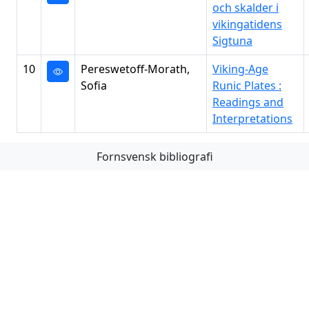
och skalder i
vikingatidens
Sigtuna
10
Pereswetoff-Morath,
Viking-Age
Sofia
Runic Plates :
Readings and
Interpretations
Fornsvensk bibliografi
Första
Föregående
Nästa
Sista