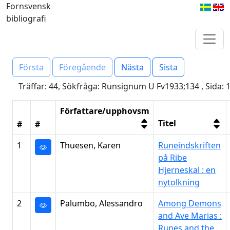
Fornsvensk
bibliografi
Första
Föregående
Nästa
Sista
Träffar: 44, Sökfråga: Runsignum U Fv1933;134 , Sida: 
Författare/upphovsm
Titel
#
#
1
Thuesen, Karen
Runeindskriften
på Ribe
Hjerneskal : en
nytolkning
2
Palumbo, Alessandro
Among Demons
and Ave Marias :
Runes and the