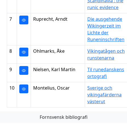
Scandinavia : the
runic evidence
7
Ruprecht, Arndt
Die ausgehende
Wikingerzeit im
Lichte der
Runeninschriften
8
Ohlmarks, Åke
Vikingatågen och
runstenarna
9
Nielsen, Karl Martin
Til runedanskens
ortografi
10
Montelius, Oscar
Sverige och
vikingafärderna
västerut
Fornsvensk bibliografi
Första
Föregående
Nästa
Sista