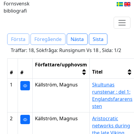
Fornsvensk
bibliografi
Första
Föregående
Nästa
Sista
Träffar: 18, Sökfråga: Runsignum Vs 18 , Sida: 1/2
Författare/upphovsm
Titel
#
#
1
Källström, Magnus
Skultunas
runstenar : del 1:
Englandsfararens
sten
2
Källström, Magnus
Aristocratic
networks during
the late Viking