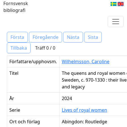
Fornsvensk
bibliografi
Första
Föregående
Nästa
Sista
Träff 0 / 0
Tillbaka
Författare/upphovsm.
Wilhelmsson, Caroline
Titel
The queens and royal women 
Sweden, c. 970-1330 : their liv
and legacy
År
2024
Serie
Lives of royal women
Ort och förlag
Abingdon: Routledge