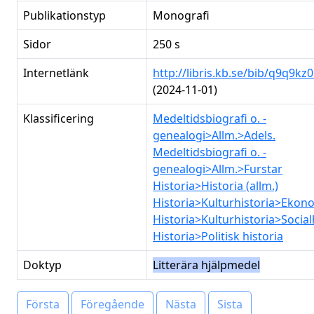
Publikationstyp
Monografi
Sidor
250 s
Internetlänk
http://libris.kb.se/bib/q9q9kz
(2024-11-01)
Klassificering
Medeltidsbiografi o. -
genealogi>Allm.>Adels.
Medeltidsbiografi o. -
genealogi>Allm.>Furstar
Historia>Historia (allm.)
Historia>Kulturhistoria>Ekono
Historia>Kulturhistoria>Socialh
Historia>Politisk historia
Doktyp
Litterära hjälpmedel
Första
Föregående
Nästa
Sista