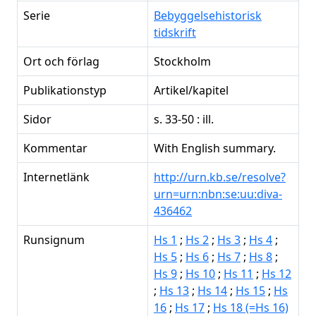
Serie
Bebyggelsehistorisk
tidskrift
Ort och förlag
Stockholm
Publikationstyp
Artikel/kapitel
Sidor
s. 33-50 : ill.
Kommentar
With English summary.
Internetlänk
http://urn.kb.se/resolve?
urn=urn:nbn:se:uu:diva-
436462
Runsignum
Hs 1
;
Hs 2
;
Hs 3
;
Hs 4
;
Hs 5
;
Hs 6
;
Hs 7
;
Hs 8
;
Hs 9
;
Hs 10
;
Hs 11
;
Hs 12
;
Hs 13
;
Hs 14
;
Hs 15
;
Hs
16
;
Hs 17
;
Hs 18 (=Hs 16)