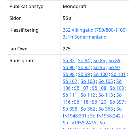
Publikationstyp
Monografi
Sidor
56 s.
Klassificering
352 Vikingatid (750/800-1100)
3c1h Södermanland
Jan Owe
275
Runsignum
Sö 82
;
Sö 84
;
Sö 85
;
Sö 89
;
Sö 90
;
Sö 92
;
Sö 96
;
Sö 97
;
Sö 98
;
Sö 99
;
Sö 100
;
Sö 101
;
Sö 102
;
Sö 103
;
Sö 105
;
Sö
106
;
Sö 107
;
Sö 108
;
Sö 109
;
Sö 111
;
Sö 112
;
Sö 113
;
Sö
116
;
Sö 118
;
Sö 120
;
Sö 357
;
Sö 358
;
Sö 362
;
Sö 363
;
Sö
Fv1948;301
;
Sö Fv1958;242
;
Sö Fv1958;247A
;
Sö