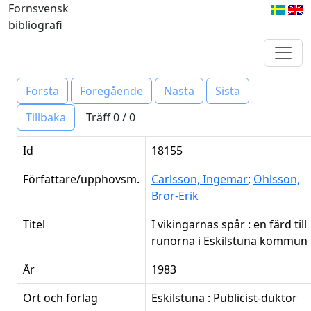
Fornsvensk
bibliografi
Första
Föregående
Nästa
Sista
Träff 0 / 0
Tillbaka
Id
18155
Författare/upphovsm.
Carlsson, Ingemar
;
Ohlsson,
Bror-Erik
Titel
I vikingarnas spår : en färd till
runorna i Eskilstuna kommun
År
1983
Ort och förlag
Eskilstuna : Publicist-duktor