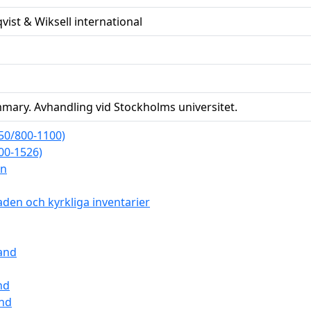
vist & Wiksell international
mary. Avhandling vid Stockholms universitet.
750/800-1100)
00-1526)
mn
en och kyrkliga inventarier
and
nd
nd