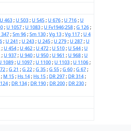
U 463
;
U 503
;
U 545
;
U 676
;
U 716
;
U
40
;
U 1057
;
U 1083
;
U Fv1946;258
;
G 126
;
 347
;
Sm 96
;
Sm 130
;
Vg 13
;
Vg 117
;
U 4
6
;
U 241
;
U 243
;
U 245
;
U 279
;
U 287
;
U
2
;
U 454
;
U 462
;
U 472
;
U 510
;
U 544
;
U
2
;
U 937
;
U 940
;
U 950
;
U 961
;
U 968
;
U
U 1089
;
U 1097
;
U 1100
;
U 1103
;
U 1106
;
172
;
G 21
;
G 22
;
G 35
;
G 55
;
G 60
;
G 67
;
;
M 15
;
Hs 14
;
Hs 15
;
DR 297
;
DR 314
;
 124
;
DR 134
;
DR 190
;
DR 200
;
DR 230
;