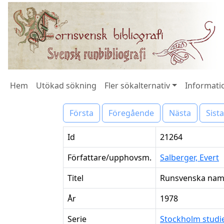
Hem
Utökad sökning
Fler sökalternativ
Informatio
Första
Föregående
Nästa
Sista
Id
21264
Författare/upphovsm.
Salberger, Evert
Titel
Runsvenska nam
År
1978
Serie
Stockholm studie