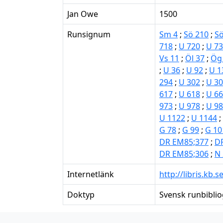
Jan Owe
1500
Runsignum
Sm 4
;
Sö 210
;
Sö
718
;
U 720
;
U 7
Vs 11
;
Öl 37
;
Ög
;
U 36
;
U 92
;
U 1
294
;
U 302
;
U 3
617
;
U 618
;
U 6
973
;
U 978
;
U 9
U 1122
;
U 1144
;
G 78
;
G 99
;
G 10
DR EM85;377
;
D
DR EM85;306
;
N 
Internetlänk
http://libris.kb.
Doktyp
Svensk runbiblio
Första
Föregående
Nästa
Sista