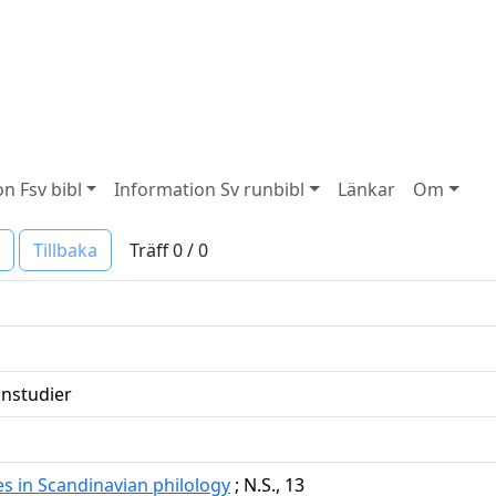
n Fsv bibl
Information Sv runbibl
Länkar
Om
Träff 0 / 0
Tillbaka
nstudier
s in Scandinavian philology
; N.S., 13