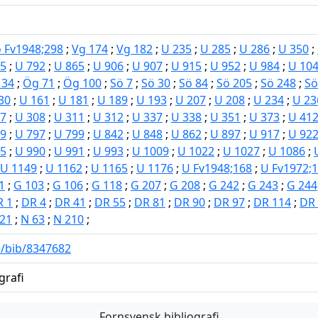
 Fv1948;298
;
Vg 174
;
Vg 182
;
U 235
;
U 285
;
U 286
;
U 350
;
35
;
U 792
;
U 865
;
U 906
;
U 907
;
U 915
;
U 952
;
U 984
;
U 10
 34
;
Ög 71
;
Ög 100
;
Sö 7
;
Sö 30
;
Sö 84
;
Sö 205
;
Sö 248
;
Sö
30
;
U 161
;
U 181
;
U 189
;
U 193
;
U 207
;
U 208
;
U 234
;
U 23
07
;
U 308
;
U 311
;
U 312
;
U 337
;
U 338
;
U 351
;
U 373
;
U 41
69
;
U 797
;
U 799
;
U 842
;
U 848
;
U 862
;
U 897
;
U 917
;
U 92
85
;
U 990
;
U 991
;
U 993
;
U 1009
;
U 1022
;
U 1027
;
U 1086
;
U 1149
;
U 1162
;
U 1165
;
U 1176
;
U Fv1948;168
;
U Fv1972;
1
;
G 103
;
G 106
;
G 118
;
G 207
;
G 208
;
G 242
;
G 243
;
G 244
R 1
;
DR 4
;
DR 41
;
DR 55
;
DR 81
;
DR 90
;
DR 97
;
DR 114
;
DR
21
;
N 63
;
N 210
;
se/bib/8347682
grafi
Fornsvensk bibliografi