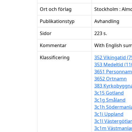
Ort och förlag
Stockholm : Almq
Publikationstyp
Avhandling
Sidor
223 s.
Kommentar
With English sum
Klassificering
352 Vikingatid (
353 Medeltid (11
3651 Personna
3652 Ortnamn
383 Kyrkobyggnad
3c15 Gotland
3c1g Småland
3c1h Södermanl
3c1i Uppland
3c1l Västergötla
3c1m Västmanla