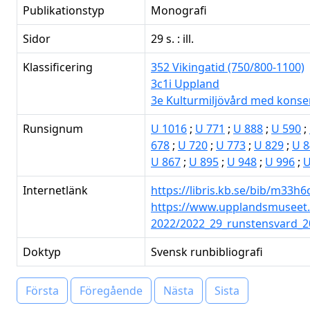
Publikationstyp
Monografi
Sidor
29 s. : ill.
Klassificering
352 Vikingatid (750/800-1100)
3c1i Uppland
3e Kulturmiljövård med konse
Runsignum
U 1016
;
U 771
;
U 888
;
U 590
;
678
;
U 720
;
U 773
;
U 829
;
U 8
U 867
;
U 895
;
U 948
;
U 996
;
U
Internetlänk
https://libris.kb.se/bib/m33h
https://www.upplandsmuseet.s
2022/2022_29_runstensvard_
Doktyp
Svensk runbibliografi
Första
Föregående
Nästa
Sista