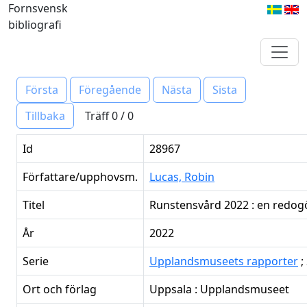
Fornsvensk
bibliografi
Första
Föregående
Nästa
Sista
Träff 0 / 0
Tillbaka
Id
28967
Författare/upphovsm.
Lucas, Robin
Titel
Runstensvård 2022 : en redogö
År
2022
Serie
Upplandsmuseets rapporter
;
Ort och förlag
Uppsala : Upplandsmuseet