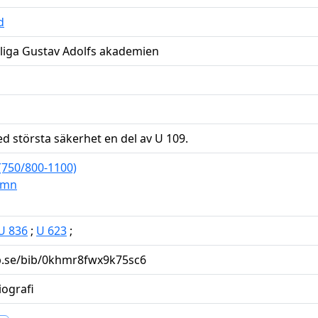
d
liga Gustav Adolfs akademien
d största säkerhet en del av U 109.
 (750/800-1100)
amn
U 836
;
U 623
;
.kb.se/bib/0khmr8fwx9k75sc6
iografi