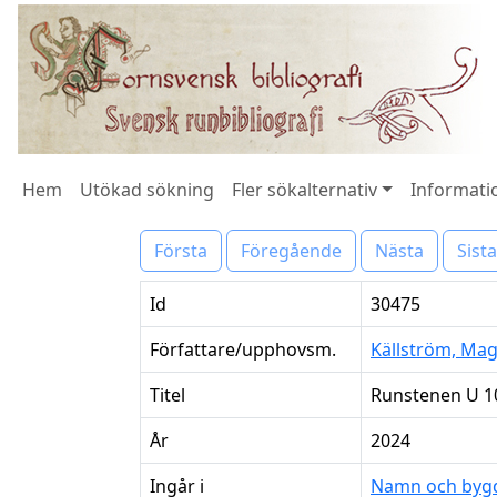
Hem
Utökad sökning
Fler sökalternativ
Informatio
Första
Föregående
Nästa
Sista
Id
30475
Författare/upphovsm.
Källström, Ma
Titel
Runstenen U 10
År
2024
Ingår i
Namn och bygd 