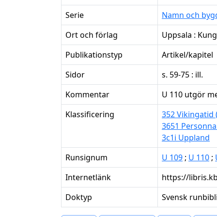
Serie
Namn och byg
Ort och förlag
Uppsala : Kung
Publikationstyp
Artikel/kapitel
Sidor
s. 59-75 : ill.
Kommentar
U 110 utgör me
Klassificering
352 Vikingatid
3651 Personn
3c1i Uppland
Runsignum
U 109
;
U 110
;
Internetlänk
https://libris
Doktyp
Svensk runbibl